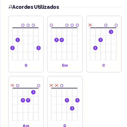
Acordes Utilizados
1
1
2
3
2
2
3
3
G
Em
C
1
2
3
1
2
3
Am
D