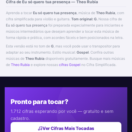
Cifra de Eu só quero tua presença — Theo Rubia
Aprenda a tocar
Eu só quero tua presença
, música de
Theo Rubia
, com
cifra simplificada para violão e guitarra.
Tom original: G.
Nossa cifra de
Eu só quero tua presença
foi preparada especialmente para iniciantes e
músicos intermediários que desejam aprender a tocar esta música de
forma rápida e prática, com acordes fáceis e bem posicionados na letra.
Esta versão está no tom de
G
, mas você pode usar o transpositor para
adaptar ao seu instrumento. Estilo musical:
Gospel
. Confira outras
músicas de
Theo Rubia
disponíveis gratuitamente. Busque mais músicas
de
Theo Rubia
e explore nossas
cifras Gospel
no Cifra Simplificada.
Pronto para tocar?
1.712 cifras esperando por você — gratuito e sem
cadastro.
Ver Cifras Mais Tocadas