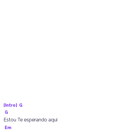
[Intro] 
G
G
Estou Te esperando aqui
Em