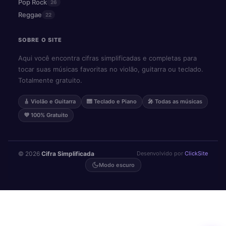
Pop Rock
26
Reggae
22
SOBRE O SITE
Aqui você encontra cifras simplificadas e completas para
tocar suas músicas favoritas no violão, guitarra ou teclado.
Totalmente gratuito.
🎸 Violão e Guitarra
🎹 Teclado e Piano
🎤 Todas as músicas
💜 100% Gratuito
© 2026
Cifra Simplificada
·
Desenvolvido por
ClickSite
Modo escuro