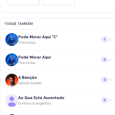
TOQUE TAMBÉM
Pode Morar Aqui "C"
C
Theo Rubia
Pode Morar Aqui
G
Theo Rubia
A Benção
D
Gabriel Guedes
Ao Que Está Assentado
D
Corinhos Evangélicos