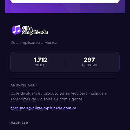
Descomplicando a Música
1.712
297
CIFRAS
ARTISTAS
ANUNCIE AQUI
Quer divulgar seu produto ou serviço para músicos e
aprendizes de violão? Fale com a gente!
anuncie@cifrasimplificada.com.br
NAVEGAR