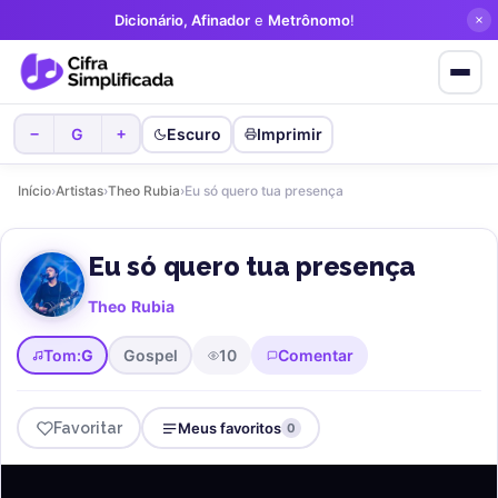
Dicionário, Afinador
e
Metrônomo
!
G
Escuro
Imprimir
−
+
Início
›
Artistas
›
Theo Rubia
›
Eu só quero tua presença
Eu só quero tua presença
Theo Rubia
Tom:
G
Gospel
10
Comentar
Favoritar
Meus favoritos
0