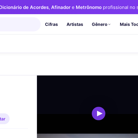
Dicionário de Acordes
,
Afinador
e
Metrônomo
profissional no s
Cifras
Artistas
Mais To
Gênero
tar