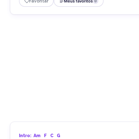
Favoritar
Meus favoritos
0
Intro: 
Am
F
C
G