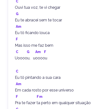
C
Ouvi tua voz, te vi chegar
G
Eu te abracei sem te tocar
Am
Eu tô ficando louca
F
Mas isso me faz bem
C
G
Am
F
Uoooou,   uoooou
C
Eu tô pintando a sua cara
Am
Em cada rosto por esse universo
F
Fm
Pra te fazer ta perto em qualquer situação