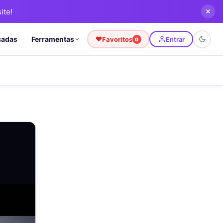
ite!
cadas
Ferramentas
Favoritos
Entrar
0