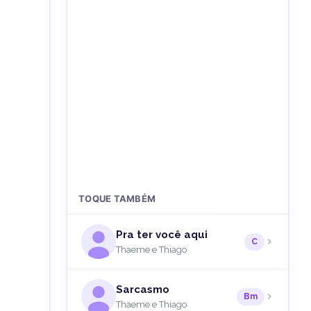
TOQUE TAMBÉM
Pra ter você aqui
C
Thaeme e Thiago
Sarcasmo
Bm
Thaeme e Thiago