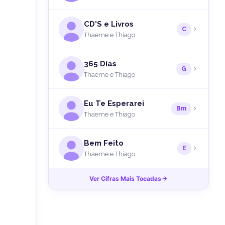
CD'S e Livros
C
Thaeme e Thiago
365 Dias
G
Thaeme e Thiago
Eu Te Esperarei
Bm
Thaeme e Thiago
Bem Feito
E
Thaeme e Thiago
Ver Cifras Mais Tocadas