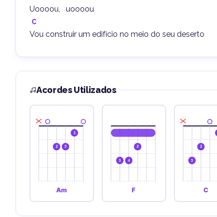
Uoooou,   uoooou
C
Vou construir um edifício no meio do seu deserto
Acordes Utilizados
1
2
3
2
2
3
4
3
Am
F
C