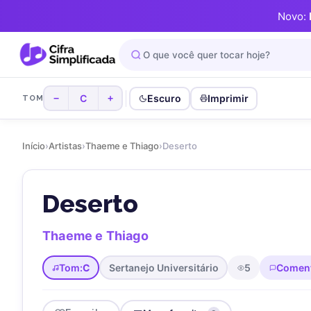
Novo:
C
Escuro
Imprimir
−
+
TOM
Início
›
Artistas
›
Thaeme e Thiago
›
Deserto
Deserto
Thaeme e Thiago
Tom:
C
Sertanejo Universitário
5
Comen