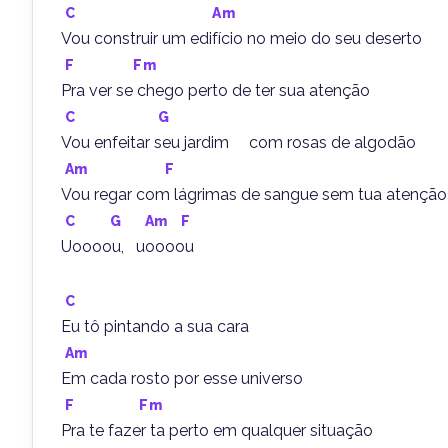
C
Am
Vou construir um edifício no meio do seu deserto
F
Fm
Pra ver se chego perto de ter sua atenção
C
G
Vou enfeitar seu jardim     com rosas de algodão
Am
F
Vou regar com lágrimas de sangue sem tua atenção
C
G
Am
F
Uoooou,   uoooou
C
Eu tô pintando a sua cara
Am
Em cada rosto por esse universo
F
Fm
Pra te fazer ta perto em qualquer situação