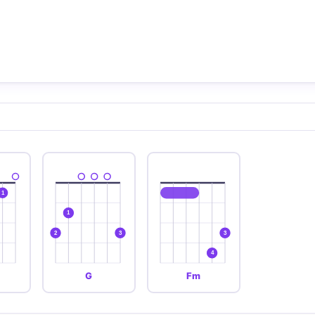
1
1
2
3
3
4
G
Fm