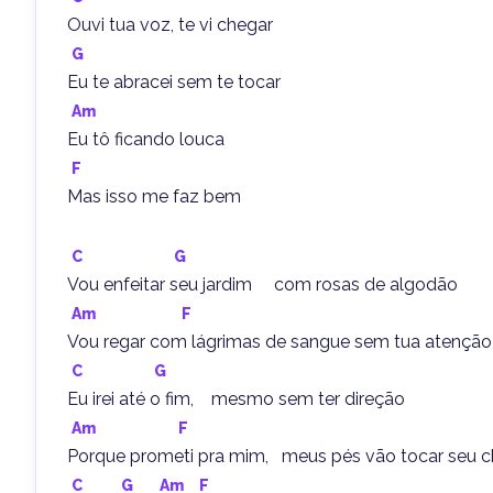
Ouvi tua voz, te vi chegar
G
Eu te abracei sem te tocar
Am
Eu tô ficando louca
F
Mas isso me faz bem
C
G
Vou enfeitar seu jardim     com rosas de algodão
Am
F
Vou regar com lágrimas de sangue sem tua atenção
C
G
Eu irei até o fim,    mesmo sem ter direção
Am
F
Porque prometi pra mim,   meus pés vão tocar seu 
C
G
Am
F