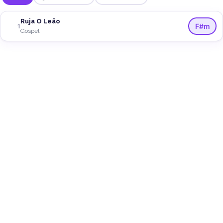
Ruja O Leão
F#m
1
Gospel