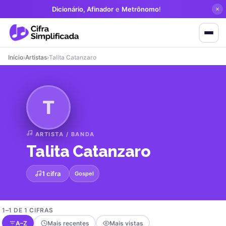
Dicionário, Afinador
e
Metrônomo
!
Início
›
Artistas
›
Talita Catanzaro
T
ARTISTA / BANDA
Talita Catanzaro
1 cifra
Gospel
1–1 DE 1 CIFRAS
A–Z
Mais recentes
Mais vistas