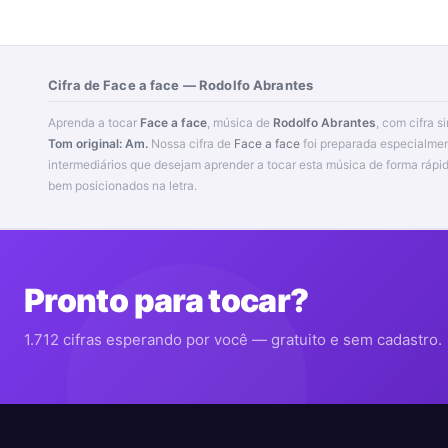
Cifra de Face a face — Rodolfo Abrantes
Aprenda a tocar
Face a face
, música de
Rodolfo Abrantes
, com cifra s
Tom original: Am.
Nossa cifra de
Face a face
foi preparada especialmen
intermediários que desejam aprender a tocar esta música de forma rápida e prática, com acordes fáceis e
bem posicionados na letra.
Pronto para tocar?
1.712 cifras esperando por você — gratuito e sem cadastro.