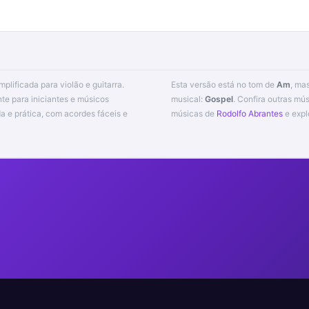
implificada para violão e guitarra.
Esta versão está no tom de
Am
, ma
te para iniciantes e músicos
musical:
Gospel
. Confira outras mú
músicas de
Rodolfo Abrantes
e expl