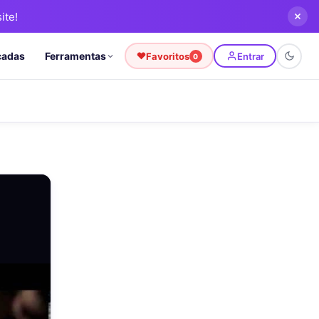
ite!
cadas
Ferramentas
Favoritos
Entrar
0