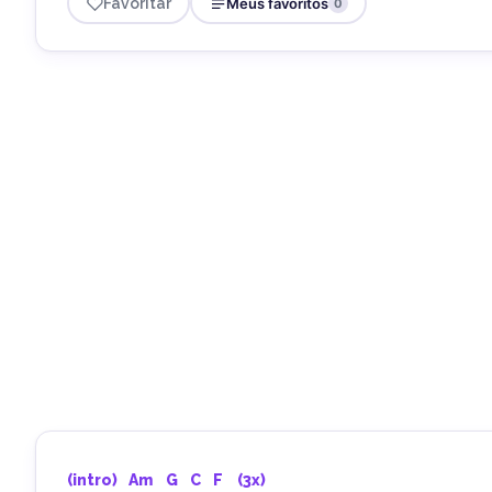
Favoritar
Meus favoritos
0
(intro)  
Am
G
C
F
   (3x)