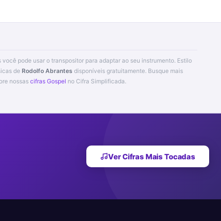
s você pode usar o transpositor para adaptar ao seu instrumento. Estilo
sicas de
Rodolfo Abrantes
disponíveis gratuitamente. Busque mais
ore nossas
cifras Gospel
no Cifra Simplificada.
Ver Cifras Mais Tocadas