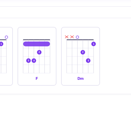
1
1
2
2
3
4
3
F
Dm