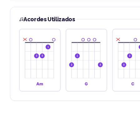
Acordes Utilizados
1
2
3
1
2
2
3
3
Am
G
C