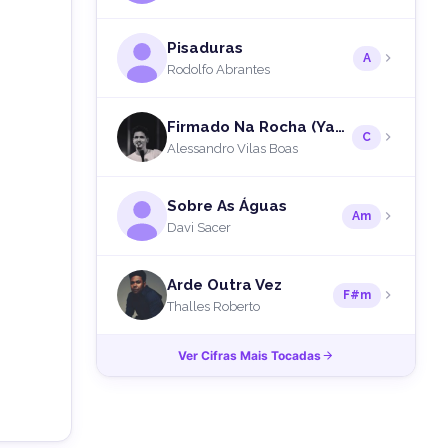
Pisaduras
A
Rodolfo Abrantes
Firmado Na Rocha (Yahweh)
C
Alessandro Vilas Boas
Sobre As Águas
Am
Davi Sacer
Arde Outra Vez
F#m
Thalles Roberto
Ver Cifras Mais Tocadas