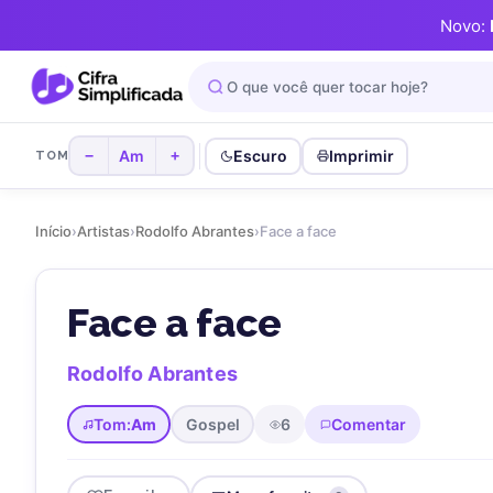
Novo:
Am
Escuro
Imprimir
−
+
TOM
Início
›
Artistas
›
Rodolfo Abrantes
›
Face a face
Face a face
Rodolfo Abrantes
Tom:
Am
Gospel
6
Comentar