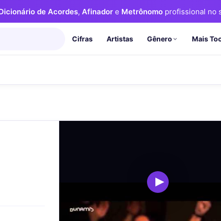
Dicionário de Acordes
,
Afinador
e
Metrônomo
profissional no s
Cifras
Artistas
Mais To
Gênero