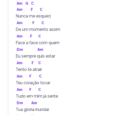
Am
G
C
Am
F
C
Nunca me esqueci
Am
F
C
De um momento assim
Am
F
C
Face a face com quem
Dm
Am
Eu sempre quis estar
Am
F
C
Tento te atrair
Am
F
C
Teu coração tocar
Am
F
C
Tudo em mim já sente
Dm
Am
Tua glória inundar