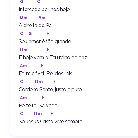
G
C
Intercede por nós hoje
Dm
Am
A direita do Pai
C
G
F
Seu amor é tão grande
Dm
F
E hoje vem o Teu reino de paz
Am
F
Formidável, Rei dos reis
C
Dm
F
Cordeiro Santo, justo e puro
Am
F
Perfeito, Salvador
C
Dm
F
Só Jesus Cristo vive sempre