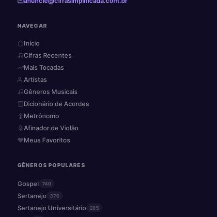
anuncie@cifrasimplificada.com.br
NAVEGAR
Início
Cifras Recentes
Mais Tocadas
Artistas
Gêneros Musicais
Dicionário de Acordes
Metrônomo
Afinador de Violão
Meus Favoritos
GÊNEROS POPULARES
Gospel
740
Sertanejo
376
Sertanejo Universitário
285