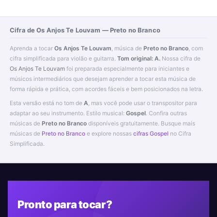
Cifra de Os Anjos Te Louvam — Preto no Branco
Aprenda a tocar
Os Anjos Te Louvam
, música de
Preto no Branco
, com
cifra simplificada para violão e guitarra.
Tom original: A.
Nossa cifra de
Os Anjos Te Louvam
foi preparada especialmente para iniciantes e
músicos intermediários que desejam aprender a tocar esta música de
forma rápida e prática, com acordes fáceis e bem posicionados na letra.
Esta versão está no tom de
A
, mas você pode usar o transpositor para
adaptar ao seu instrumento. Estilo musical:
Gospel
. Confira outras
músicas de
Preto no Branco
disponíveis gratuitamente. Busque mais
músicas de
Preto no Branco
e explore nossas
cifras Gospel
no Cifra
Simplificada.
Pronto para tocar?