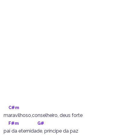
C#m
maravilhoso,conselheiro, deus forte
F#m
G#
pai da eternidade, príncipe da paz