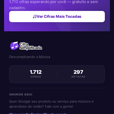
1.712 cifras esperando por você — gratuito e sem
cadastro.
Ver Cifras Mais Tocadas
Descomplicando a Música
1.712
297
CIFRAS
ARTISTAS
ANUNCIE AQUI
Quer divulgar seu produto ou serviço para músicos e
aprendizes de violão? Fale com a gente!