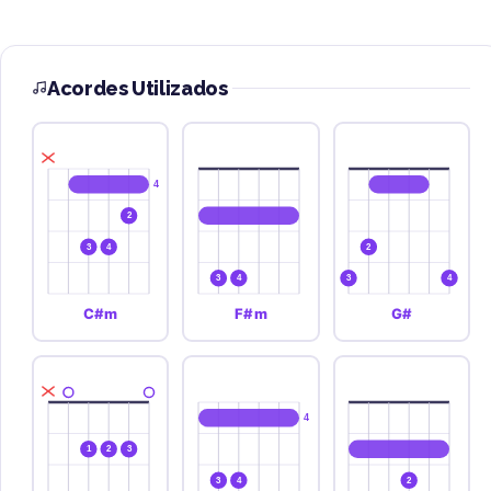
Acordes Utilizados
4
2
3
4
2
3
4
3
4
C#m
F#m
G#
4
1
2
3
3
4
2