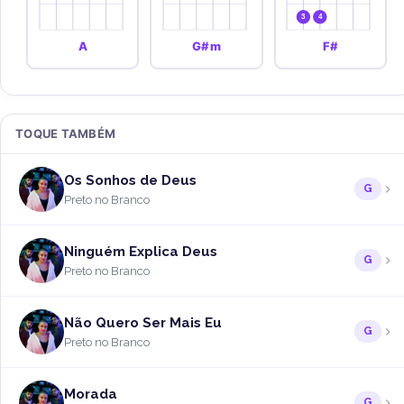
3
4
A
G#m
F#
TOQUE TAMBÉM
Os Sonhos de Deus
G
Preto no Branco
Ninguém Explica Deus
G
Preto no Branco
Não Quero Ser Mais Eu
G
Preto no Branco
Morada
G