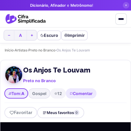
Dicionário, Afinador
e
Metrônomo
!
A
Escuro
Imprimir
−
+
Início
›
Artistas
›
Preto no Branco
›
Os Anjos Te Louvam
Os Anjos Te Louvam
Preto no Branco
Tom:
A
Gospel
12
Comentar
Favoritar
Meus favoritos
0