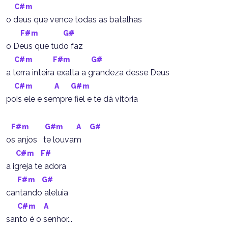
C#m
o deus que vence todas as batalhas
F#m
G#
o Deus que tudo faz
C#m
F#m
G#
a terra inteira exalta a grandeza desse Deus
C#m
A
G#m
pois ele e sempre fiel e te dá vitória
F#m
G#m
A
G#
os anjos   te louvam
C#m
F#
a igreja te adora
F#m
G#
cantando aleluia
C#m
A
santo é o senhor...