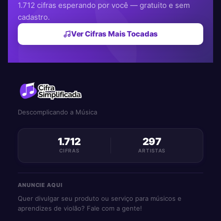
1.712 cifras esperando por você — gratuito e sem
cadastro.
Ver Cifras Mais Tocadas
Descomplicando a Música
1.712
297
CIFRAS
ARTISTAS
ANUNCIE AQUI
Quer divulgar seu produto ou serviço para músicos e
aprendizes de violão? Fale com a gente!