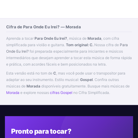
Cifra de Para Onde Eu Irei? — Morada
Aprenda a tocar
Para Onde Eu Irei?
, música de
Morada
, com cifra
simplificada para violão e guitarra.
Tom original: C.
Nossa cifra de
Para
Onde Eu Irei?
foi preparada especialmente para iniciantes e músicos
intermediários que desejam aprender a tocar esta música de forma rápida
e prática, com acordes fáceis e bem posicionados na letra.
Esta versão está no tom de
C
, mas você pode usar o transpositor para
adaptar ao seu instrumento. Estilo musical:
Gospel
. Confira outras
músicas de
Morada
disponíveis gratuitamente. Busque mais músicas de
Morada
e explore nossas
cifras Gospel
no Cifra Simplificada.
Pronto para tocar?