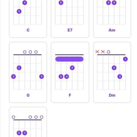
2
2
2
3
3
C
E7
Am
1
1
2
2
2
3
3
4
3
G
F
Dm
2
3