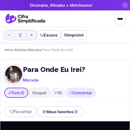
Dicionário, Afinador
e
Metrônomo
!
Favorite cifras
sem criar conta!
C
Escuro
Imprimir
−
+
Início
›
Artistas
›
Morada
›
Para Onde Eu Irei?
Para Onde Eu Irei?
Morada
Tom:
C
Gospel
16
Comentar
Favoritar
Meus favoritos
0