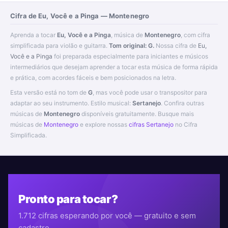
Cifra de Eu, Você e a Pinga — Montenegro
Aprenda a tocar
Eu, Você e a Pinga
, música de
Montenegro
, com cifra
simplificada para violão e guitarra.
Tom original: G.
Nossa cifra de
Eu,
Você e a Pinga
foi preparada especialmente para iniciantes e músicos
intermediários que desejam aprender a tocar esta música de forma rápida
e prática, com acordes fáceis e bem posicionados na letra.
Esta versão está no tom de
G
, mas você pode usar o transpositor para
adaptar ao seu instrumento. Estilo musical:
Sertanejo
. Confira outras
músicas de
Montenegro
disponíveis gratuitamente. Busque mais
músicas de
Montenegro
e explore nossas
cifras Sertanejo
no Cifra
Simplificada.
Pronto para tocar?
1.712 cifras esperando por você — gratuito e sem
cadastro.