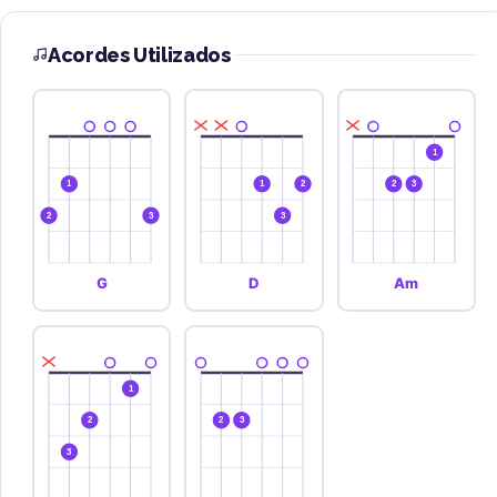
Acordes Utilizados
1
1
1
2
2
3
2
3
3
G
D
Am
1
2
2
3
3