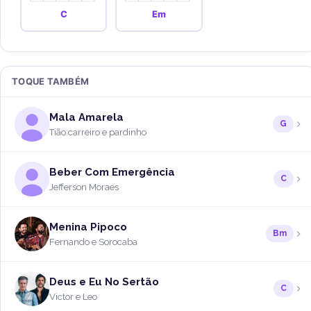
C
Em
TOQUE TAMBÉM
Mala Amarela
G
Tião carreiro e pardinho
Beber Com Emergência
C
Jefferson Moraes
Menina Pipoco
Bm
Fernando e Sorocaba
Deus e Eu No Sertão
C
Victor e Leo