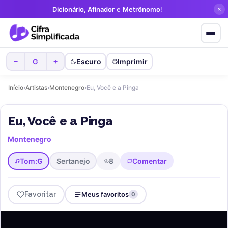
Dicionário, Afinador
e
Metrônomo
!
G
Escuro
Imprimir
−
+
Início
›
Artistas
›
Montenegro
›
Eu, Você e a Pinga
Eu, Você e a Pinga
Montenegro
Tom:
G
Sertanejo
8
Comentar
Favoritar
Meus favoritos
0