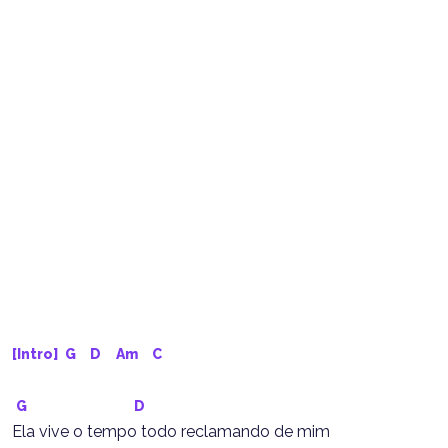
[Intro] 
G
D
Am
C
G
D
Ela vive o tempo todo reclamando de mim