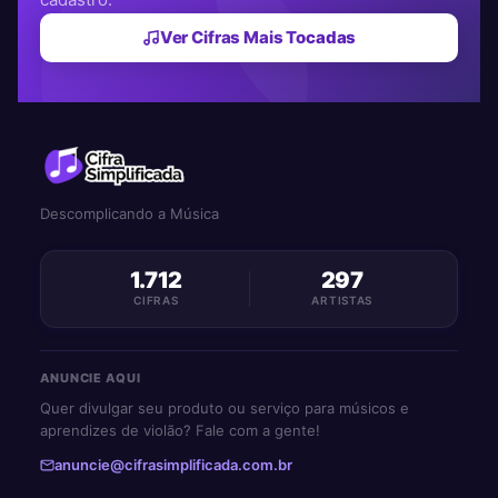
Ver Cifras Mais Tocadas
Descomplicando a Música
1.712
297
CIFRAS
ARTISTAS
ANUNCIE AQUI
Quer divulgar seu produto ou serviço para músicos e
aprendizes de violão? Fale com a gente!
anuncie@cifrasimplificada.com.br