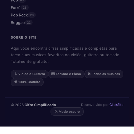
Forró
28
Pop Rock
26
Reggae
22
SOBRE O SITE
Aqui você encontra cifras simplificadas e completas para
tocar suas músicas favoritas no violão, guitarra ou teclado.
Totalmente gratuito.
🎸 Violão e Guitarra
🎹 Teclado e Piano
🎤 Todas as músicas
💜 100% Gratuito
© 2026
Cifra Simplificada
·
Desenvolvido por
ClickSite
Modo escuro