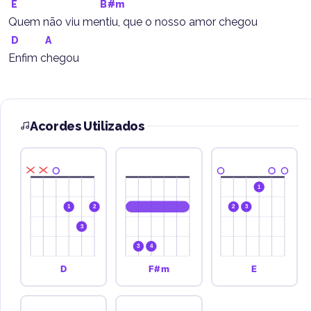
E
B#m
Quem não viu mentiu, que o nosso amor chegou
D
A
Enfim chegou
Acordes Utilizados
1
1
2
2
3
3
3
4
D
F#m
E