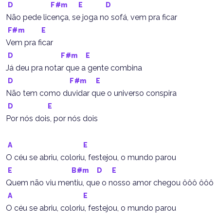
D
F#m
E
D
Não pede licença, se joga no sofá, vem pra ficar
F#m
E
Vem pra ficar
D
F#m
E
Já deu pra notar que a gente combina
D
F#m
E
Não tem como duvidar que o universo conspira
D
E
Por nós dois, por nós dois
A
E
O céu se abriu, coloriu, festejou, o mundo parou
E
B#m
D
E
Quem não viu mentiu, que o nosso amor chegou ôôô ôôô
A
E
O céu se abriu, coloriu, festejou, o mundo parou