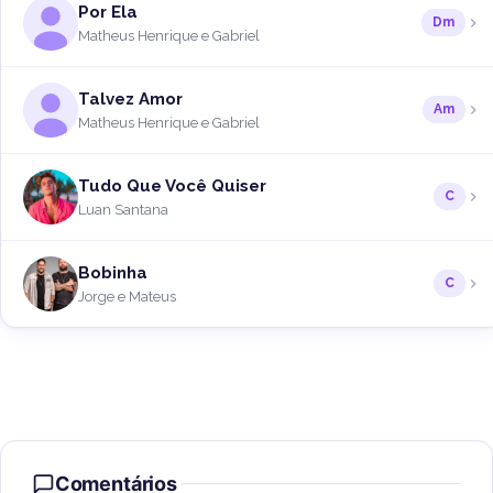
Por Ela
Dm
Matheus Henrique e Gabriel
Talvez Amor
Am
Matheus Henrique e Gabriel
Tudo Que Você Quiser
C
Luan Santana
Bobinha
C
Jorge e Mateus
Comentários