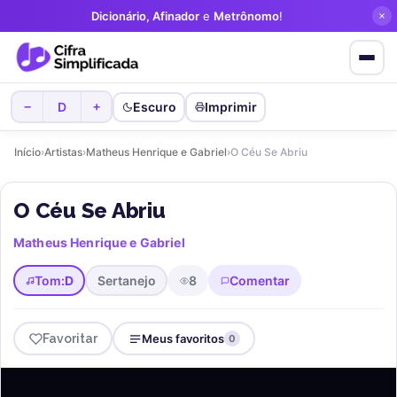
Dicionário, Afinador
e
Metrônomo
!
D
Escuro
Imprimir
−
+
Início
›
Artistas
›
Matheus Henrique e Gabriel
›
O Céu Se Abriu
O Céu Se Abriu
Matheus Henrique e Gabriel
Tom:
D
Sertanejo
8
Comentar
Favoritar
Meus favoritos
0