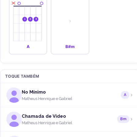
1
2
3
?
A
B#m
TOQUE TAMBÉM
No Mínimo
A
Matheus Henrique e Gabriel
Chamada de Vídeo
Bm
Matheus Henrique e Gabriel