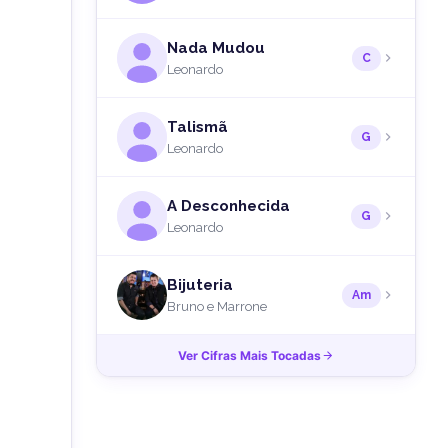
Nada Mudou
C
Leonardo
Talismã
G
Leonardo
A Desconhecida
G
Leonardo
Bijuteria
Am
Bruno e Marrone
Ver Cifras Mais Tocadas