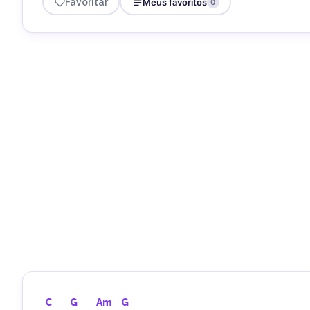
Favoritar
Meus favoritos
0
C
G
Am
G