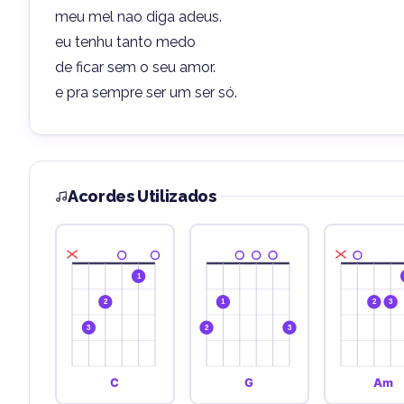
meu mel nao diga adeus.
eu tenhu tanto medo
de ficar sem o seu amor.
e pra sempre ser um ser só.
Acordes Utilizados
1
2
1
2
3
3
2
3
C
G
Am