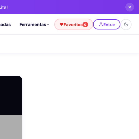
ite!
cadas
Ferramentas
Favoritos
Entrar
0