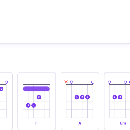
1
2
1
2
3
2
3
3
4
F
A
Em