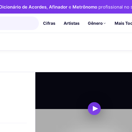
Dicionário de Acordes
,
Afinador
e
Metrônomo
profissional no s
Cifras
Artistas
Mais To
Gênero