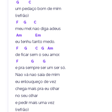
G
C
um pedaço bom de mim
(refrão)
F
G
C
meu mel nao diga adeus
Am
Em
eu tenhu tanto medo.
F
G
C
G
Am
de ficar sem o seu amor.
F
G
G
e pra sempre ser um ser só.
Nao vá nao saia de mim
eu enlouqueço de vez
chega mais pra eu olhar
no seu olhar
e pedir mais uma vez
(refrão)