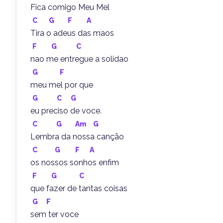
Fica comigo Meu Mel
C
G
F
A
Tira o adeus das maos
F
G
C
nao me entregue a solidao
G
F
meu mel por que
G
C
G
eu preciso de voce.
C
G
Am
G
Lembra da nossa canção
C
G
F
A
os nossos sonhos enfim
F
G
C
que fazer de tantas coisas
G
F
sem ter voce