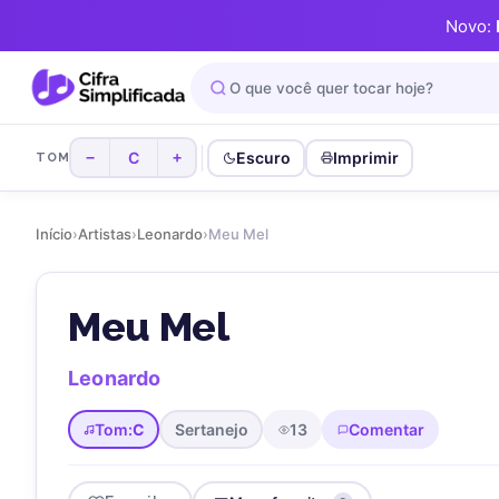
Novo:
C
Escuro
Imprimir
−
+
TOM
Início
›
Artistas
›
Leonardo
›
Meu Mel
Meu Mel
Leonardo
Tom:
C
Sertanejo
13
Comentar