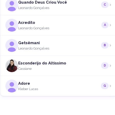
Quando Deus Criou Você
C
Leonardo Gonçalves
Acredito
A
Leonardo Gonçalves
Getsêmani
B
Leonardo Gonçalves
Esconderijo do Altíssimo
D
Cassiane
Adore
G
Kleber Lucas