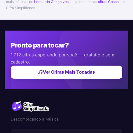
mais músicas de
Leonardo Gonçalves
e explore nossas
cifras Gospel
no
Cifra Simplificada.
Pronto para tocar?
1.712 cifras esperando por você — gratuito e sem
cadastro.
Ver Cifras Mais Tocadas
Descomplicando a Música