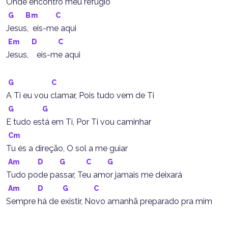
Onde encontro meu refúgio
G
Bm
C
Jesus,  eis-me aqui
Em
D
C
Jesus,    eis-me aqui
G
C
A Ti eu vou clamar, Pois tudo vem de Ti
G
G
E tudo está em Ti, Por Ti vou caminhar
Cm
Tu és a direção, O sol a me guiar
Am
D
G
C
G
Tudo pode passar, Teu amor jamais me deixará
Am
D
G
C
Sempre há de existir, Novo amanhã preparado pra mim