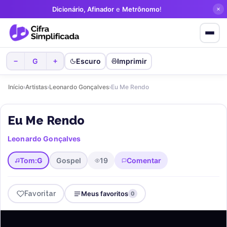
Dicionário, Afinador
e
Metrônomo
!
G
Escuro
Imprimir
−
+
Início
›
Artistas
›
Leonardo Gonçalves
›
Eu Me Rendo
Eu Me Rendo
Leonardo Gonçalves
Tom:
G
Gospel
19
Comentar
Favoritar
Meus favoritos
0