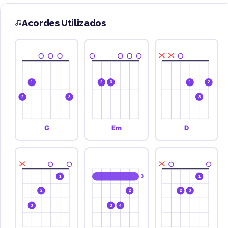
Acordes Utilizados
1
2
3
1
2
2
3
3
G
Em
D
3
1
1
2
2
2
3
3
3
4