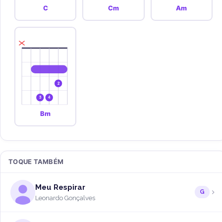
C
Cm
Am
2
3
4
Bm
TOQUE TAMBÉM
Meu Respirar
G
Leonardo Gonçalves