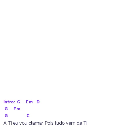
Intro: 
G
Em
D
G
Em
G
C
A Ti eu vou clamar, Pois tudo vem de Ti