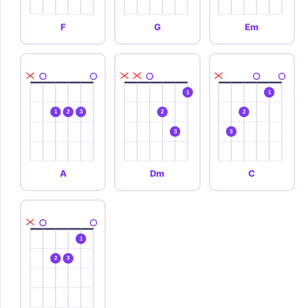
F
G
Em
1
1
1
2
3
2
2
3
3
A
Dm
C
1
2
3