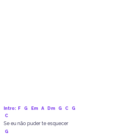
Intro: 
F
G
Em
A
Dm
G
C
G
C
Se eu não puder te esquecer
G