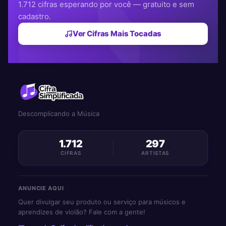
1.712 cifras esperando por você — gratuito e sem
cadastro.
Ver Cifras Mais Tocadas
Descomplicando a Música
1.712
297
CIFRAS
ARTISTAS
ANUNCIE AQUI
Quer divulgar seu produto ou serviço para músicos e
aprendizes de violão? Fale com a gente!