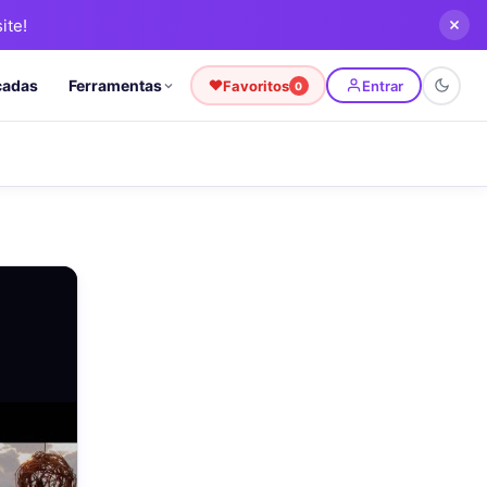
ite!
cadas
Ferramentas
Favoritos
Entrar
0