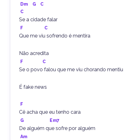
Dm
G
C
C
Se a cidade falar
F
C
Que me viu sofrendo é mentira
Não acredita
F
C
Se o povo falou que me viu chorando mentiu
É fake news
F
Cê acha que eu tenho cara
G
Em7
De alguém que sofre por alguém
Am