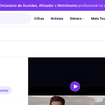
Dicionário de Acordes
,
Afinador
e
Metrônomo
profissional no s
Cifras
Artistas
Mais To
Gênero
entar