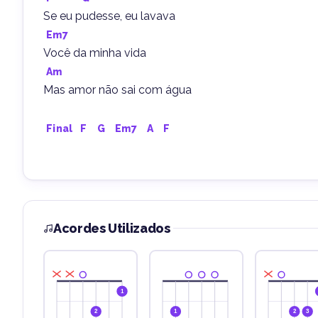
Se eu pudesse, eu lavava
Em7
Você da minha vida
Am
Mas amor não sai com água
Final
F
G
Em7
A
F
Acordes Utilizados
1
2
1
2
3