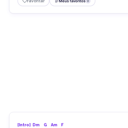
Favoritar
Meus favoritos
0
[Intro] 
Dm
G
Am
F