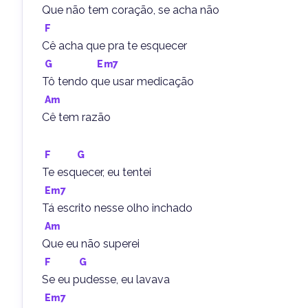
Que não tem coração, se acha não
F
Cê acha que pra te esquecer
G
Em7
Tô tendo que usar medicação
Am
Cê tem razão
F
G
Te esquecer, eu tentei
Em7
Tá escrito nesse olho inchado
Am
Que eu não superei
F
G
Se eu pudesse, eu lavava
Em7