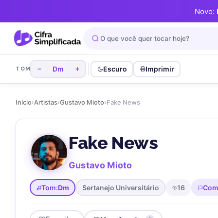
Novo:
Dm
Escuro
Imprimir
−
+
TOM
Início
›
Artistas
›
Gustavo Mioto
›
Fake News
Fake News
Gustavo Mioto
Tom:
Dm
Sertanejo Universitário
16
Com