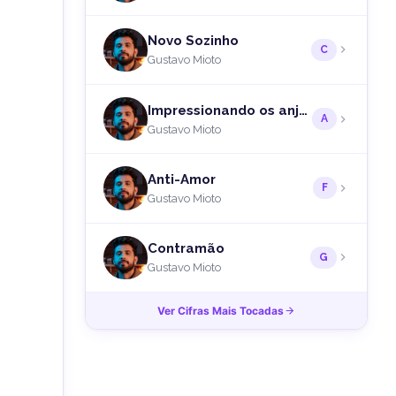
Novo Sozinho
C
Gustavo Mioto
Impressionando os anjos
A
Gustavo Mioto
Anti-Amor
F
Gustavo Mioto
Contramão
G
Gustavo Mioto
Ver Cifras Mais Tocadas