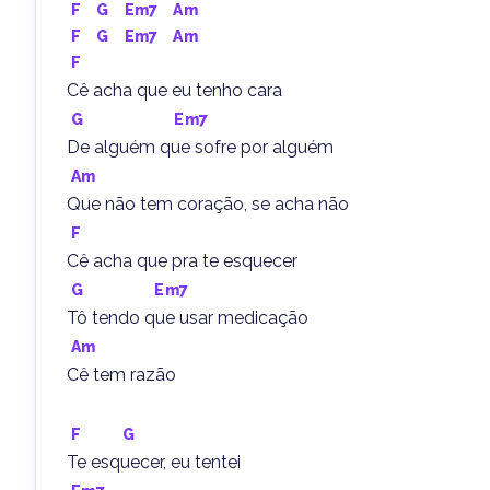
F
G
Em7
Am
F
G
Em7
Am
F
Cê acha que eu tenho cara
G
Em7
De alguém que sofre por alguém
Am
Que não tem coração, se acha não
F
Cê acha que pra te esquecer
G
Em7
Tô tendo que usar medicação
Am
Cê tem razão
F
G
Te esquecer, eu tentei