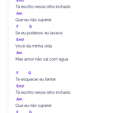
Em7
Tá escrito nesse olho inchado
Am
Que eu não superei
F
G
Se eu pudesse, eu lavava
Em7
Você da minha vida
Am
Mas amor não sai com água
F
G
Te esquecer, eu tentei
Em7
Tá escrito nesse olho inchado
Am
Que eu não superei
F
G