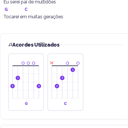
Eu serei pai de multidões
G
C
Tocarei em muitas gerações
Acordes Utilizados
1
1
2
2
3
3
G
C