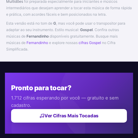
Multidões
foi preparada especialmente para iniciantes e músicos
intermediários que desejam aprender a tocar esta música de forma rápida
e prática, com acordes fáceis e bem posicionados na letra.
Esta versão está no tom de
G
, mas você pode usar o transpositor para
adaptar ao seu instrumento. Estilo musical:
Gospel
. Confira outras
músicas de
Fernandinho
disponíveis gratuitamente. Busque mais
músicas de
Fernandinho
e explore nossas
cifras Gospel
no Cifra
Simplificada.
Pronto para tocar?
1.712 cifras esperando por você — gratuito e sem
cadastro.
Ver Cifras Mais Tocadas