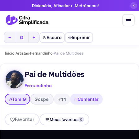
Dicionário, Afinador
e
Metrônomo
!
G
Escuro
Imprimir
−
+
Início
›
Artistas
›
Fernandinho
›
Pai de Multidões
Pai de Multidões
Fernandinho
Tom:
G
Gospel
14
Comentar
Favoritar
Meus favoritos
0