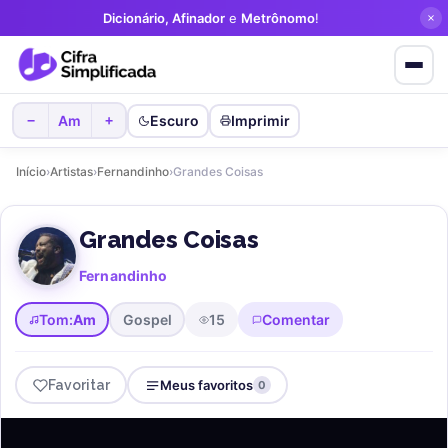
Dicionário, Afinador
e
Metrônomo
!
Am
Escuro
Imprimir
−
+
Início
›
Artistas
›
Fernandinho
›
Grandes Coisas
Grandes Coisas
Fernandinho
Tom:
Am
Gospel
15
Comentar
Favoritar
Meus favoritos
0