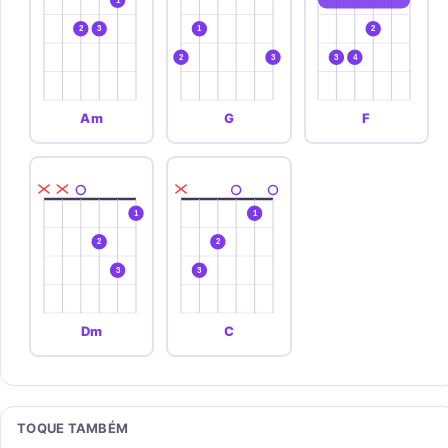
1
2
3
1
2
2
3
3
4
Am
G
F
1
1
2
2
3
3
Dm
C
TOQUE TAMBÉM