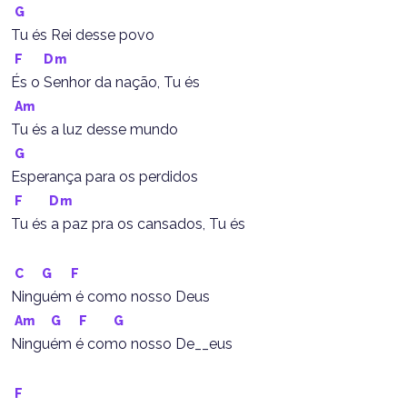
G
Tu és Rei desse povo
F
Dm
És o Senhor da nação, Tu és
Am
Tu és a luz desse mundo
G
Esperança para os perdidos
F
Dm
Tu és a paz pra os cansados, Tu és
C
G
F
Ninguém é como nosso Deus
Am
G
F
G
Ninguém é como nosso De__eus
F