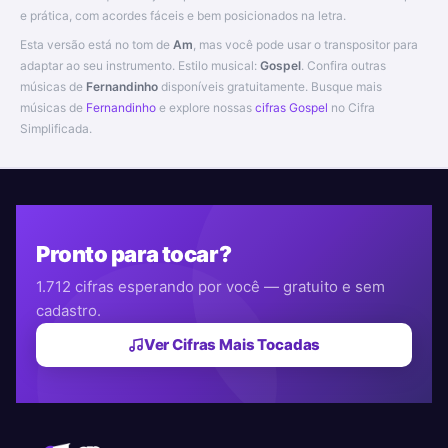
e prática, com acordes fáceis e bem posicionados na letra.
Esta versão está no tom de
Am
, mas você pode usar o transpositor para
adaptar ao seu instrumento. Estilo musical:
Gospel
. Confira outras
músicas de
Fernandinho
disponíveis gratuitamente. Busque mais
músicas de
Fernandinho
e explore nossas
cifras Gospel
no Cifra
Simplificada.
Pronto para tocar?
1.712 cifras esperando por você — gratuito e sem
cadastro.
Ver Cifras Mais Tocadas