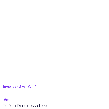
Intro 2x: 
Am
G
F
Am
Tu és o Deus dessa terra