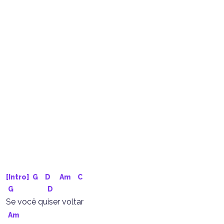
[Intro] 
G
D
Am
C
G
D
Se você quiser voltar
Am