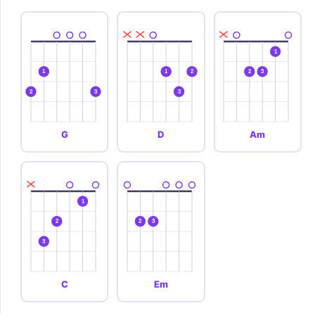
1
1
1
2
2
3
2
3
3
G
D
Am
1
2
2
3
3
C
Em