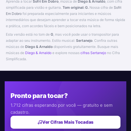
Aprenda a tocar
Sofri Em Dobro
, música de
Diego & Arnaldo
, com cifra
simplificada para violão e guitarra.
Tom original: G.
Nossa cifra de
Sofri
Em Dobro
foi preparada especialmente para iniciantes e músicos
intermediários que desejam aprender a tocar esta música de forma rápida
e prática, com acordes fáceis e bem posicionados na letra.
Esta versão está no tom de
G
, mas você pode usar o transpositor para
adaptar ao seu instrumento. Estilo musical:
Sertanejo
. Confira outras
músicas de
Diego & Arnaldo
disponíveis gratuitamente. Busque mais
músicas de
Diego & Arnaldo
e explore nossas
cifras Sertanejo
no Cifra
Simplificada.
Pronto para tocar?
1.712 cifras esperando por você — gratuito e sem
cadastro.
Ver Cifras Mais Tocadas