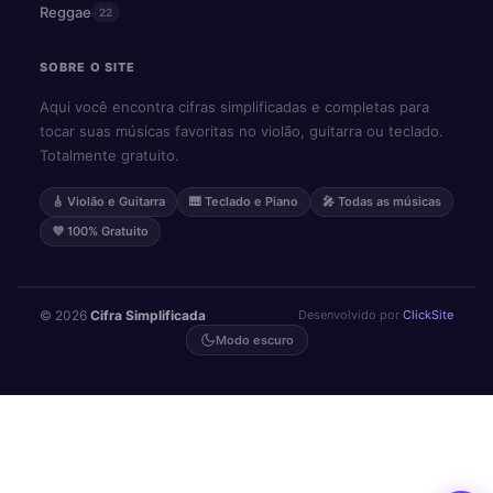
Reggae
22
SOBRE O SITE
Aqui você encontra cifras simplificadas e completas para
tocar suas músicas favoritas no violão, guitarra ou teclado.
Totalmente gratuito.
🎸 Violão e Guitarra
🎹 Teclado e Piano
🎤 Todas as músicas
💜 100% Gratuito
© 2026
Cifra Simplificada
·
Desenvolvido por
ClickSite
Modo escuro