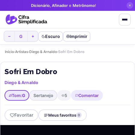
Dicionário, Afinador
e
Metrônomo
!
G
Escuro
Imprimir
−
+
Início
›
Artistas
›
Diego & Arnaldo
›
Sofri Em Dobro
Sofri Em Dobro
Diego & Arnaldo
Tom:
G
Sertanejo
5
Comentar
Favoritar
Meus favoritos
0