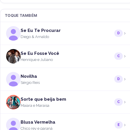
TOQUE TAMBÉM
Se Eu Te Procurar
D
Diego & Arnaldo
Se Eu Fosse Você
C
Henrique e Juliano
Novilha
D
Sérgio Reis
Sorte que beija bem
C
Maiara e Maraisa
Blusa Vermelha
E
Chico rey e paraná