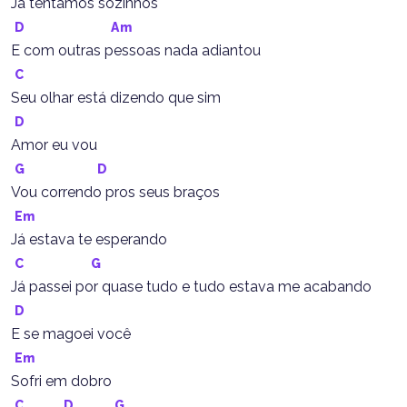
Já tentamos sozinhos
D
Am
E com outras pessoas nada adiantou
C
Seu olhar está dizendo que sim
D
Amor eu vou
G
D
Vou correndo pros seus braços
Em
Já estava te esperando
C
G
Já passei por quase tudo e tudo estava me acabando
D
E se magoei você
Em
Sofri em dobro
C
D
G