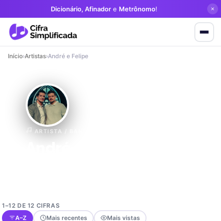
Dicionário, Afinador
e
Metrônomo
!
Início
›
Artistas
›
André e Felipe
ARTISTA / BANDA
André e Felipe
12 cifras
Gospel
1–12 DE 12 CIFRAS
A–Z
Mais recentes
Mais vistas