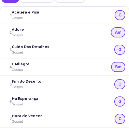
Acelera e Pisa
C
1
Gospel
Adore
Am
2
Gospel
Cuido Dos Detalhes
G
3
Gospel
É Milagre
Bm
4
Gospel
Fim do Deserto
G
5
Gospel
Ha Esperança
G
6
Gospel
Hora de Vencer
C
7
Gospel