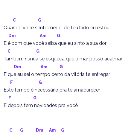
C
G
Quando você sente medo, do teu lado eu estou
Dm
Am
G
E é bom que você saiba que eu sinto a sua dor
C
G
Também nunca se esqueça que o mar posso acalmar
Dm
Am
G
E que eu sei o tempo certo da vitória te entregar
F
G
Este tempo é necessário pra te amadurecer
F
G
E depois tem novidades pra você
C
G
Dm
Am
G