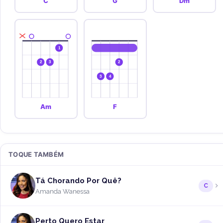
C
G
Dm
1
2
3
2
3
4
Am
F
TOQUE TAMBÉM
Tá Chorando Por Quê?
C
Amanda Wanessa
Perto Quero Estar