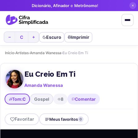
Dicionário, Afinador
e
Metrônomo
!
C
Escuro
Imprimir
−
+
Início
›
Artistas
›
Amanda Wanessa
›
Eu Creio Em Ti
Eu Creio Em Ti
Amanda Wanessa
Tom:
C
Gospel
8
Comentar
Favoritar
Meus favoritos
0