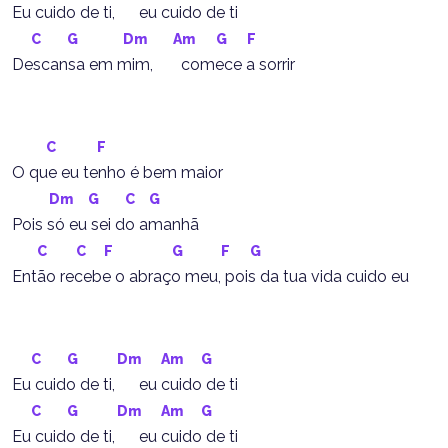
Eu cuido de ti,      eu cuido de ti
C
G
Dm
Am
G
F
Descansa em mim,       comece a sorrir
C
F
O que eu tenho é bem maior
Dm
G
C
G
Pois só eu sei do amanhã
C
C
F
G
F
G
Então recebe o abraço meu, pois da tua vida cuido eu
C
G
Dm
Am
G
Eu cuido de ti,      eu cuido de ti
C
G
Dm
Am
G
Eu cuido de ti,      eu cuido de ti