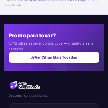
músicas de
Amanda Wanessa
e explore nossas
cifras Gospel
no Cifra
Simplificada.
Pronto para tocar?
1.712 cifras esperando por você — gratuito e sem
cadastro.
Ver Cifras Mais Tocadas
Descomplicando a Música