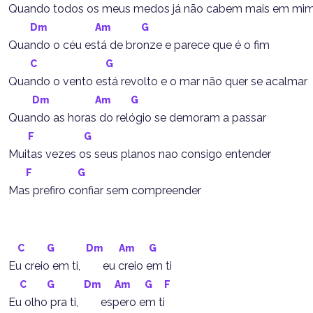
Quando todos os meus medos já não cabem mais em mi
Dm
Am
G
Quando o céu está de bronze e parece que é o fim
C
G
Quando o vento está revolto e o mar não quer se acalmar
Dm
Am
G
Quando as horas do relógio se demoram a passar
F
G
Muitas vezes os seus planos nao consigo entender
F
G
Mas prefiro confiar sem compreender
C
G
Dm
Am
G
Eu creio em ti,        eu creio em ti
C
G
Dm
Am
G
F
Eu olho pra ti,        espero em ti