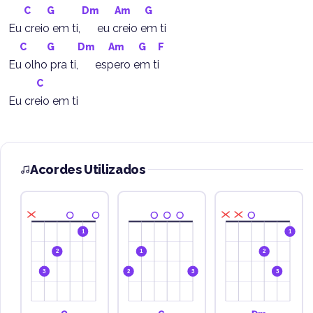
C
G
Dm
Am
G
Eu creio em ti,      eu creio em ti
C
G
Dm
Am
G
F
Eu olho pra ti,      espero em ti
C
Eu creio em ti
Acordes Utilizados
1
1
2
1
2
3
2
3
3