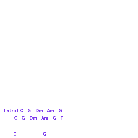
[Intro] 
C
G
Dm
Am
G
C
G
Dm
Am
G
F
C
G