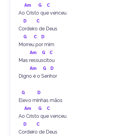
Am
G
C
Ao Cristo que venceu
D
C
Cordeiro de Deus
G
C
D
Morreu por mim
Am
G
C
Mas ressuscitou
Am
G
D
Digno é o Senhor
G
D
Elevo minhas mãos
Am
G
C
Ao Cristo que venceu
D
C
Cordeiro de Deus