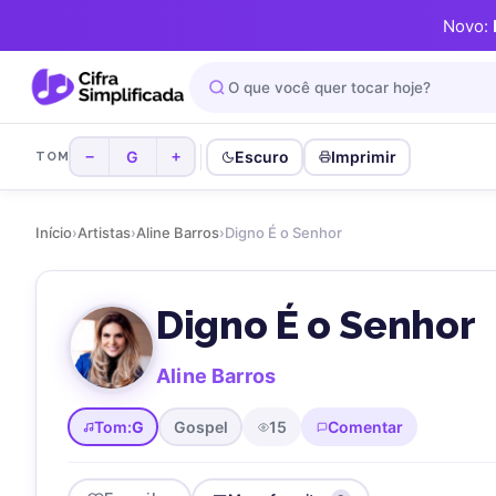
Novo:
G
Escuro
Imprimir
−
+
TOM
Início
›
Artistas
›
Aline Barros
›
Digno É o Senhor
Digno É o Senhor
Aline Barros
Tom:
G
Gospel
15
Comentar