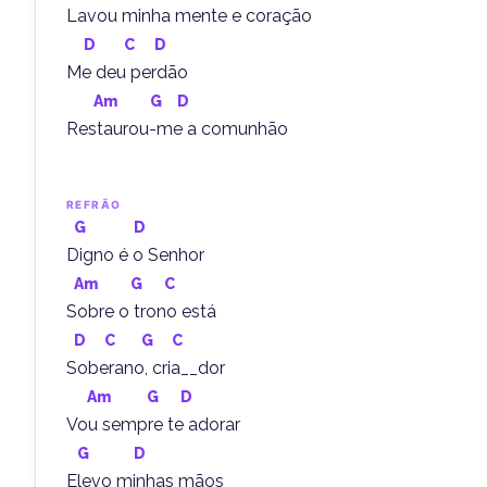
Lavou minha mente e coração
D
C
D
Me deu perdão
Am
G
D
Restaurou-me a comunhão
REFRÃO
G
D
Digno é o Senhor
Am
G
C
Sobre o trono está
D
C
G
C
Soberano, cria__dor
Am
G
D
Vou sempre te adorar
G
D
Elevo minhas mãos