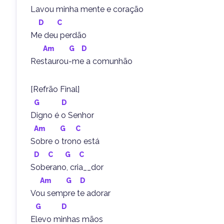
Lavou minha mente e coração
D
C
Me deu perdão
Am
G
D
Restaurou-me a comunhão
[Refrão Final]
G
D
Digno é o Senhor
Am
G
C
Sobre o trono está
D
C
G
C
Soberano, cria__dor
Am
G
D
Vou sempre te adorar
G
D
Elevo minhas mãos