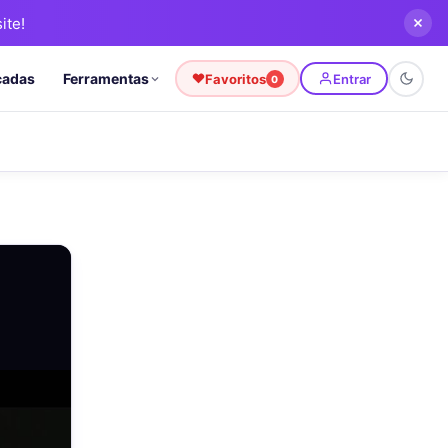
ite!
cadas
Ferramentas
Favoritos
Entrar
0