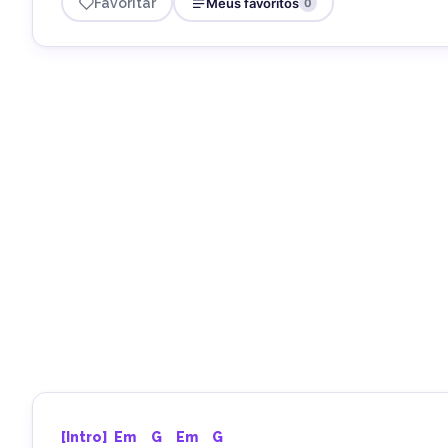
Favoritar
Meus favoritos
0
[Intro] 
Em
G
Em
G