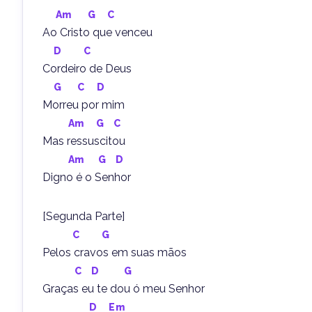
Am
G
C
Ao Cristo que venceu
D
C
Cordeiro de Deus
G
C
D
Morreu por mim
Am
G
C
Mas ressuscitou
Am
G
D
Digno é o Senhor
[Segunda Parte]
C
G
Pelos cravos em suas mãos
C
D
G
Graças eu te dou ó meu Senhor
D
Em