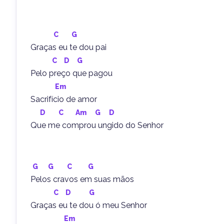
C
G
Graças eu te dou pai
C
D
G
Pelo preço que pagou
Em
Sacrifício de amor
D
C
Am
G
D
Que me comprou ungido do Senhor
G
G
C
G
Pelos cravos em suas mãos
C
D
G
Graças eu te dou ó meu Senhor
Em