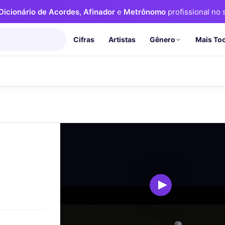
Dicionário de Acordes
,
Afinador
e
Metrônomo
profissional no s
Cifras
Artistas
Mais To
Gênero